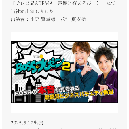
【テレビ局ABEMA「声優と夜あそび」】」にて
当社が出演しました
出演者：小野 賢章様 花江 夏樹様
2025.5.17出演