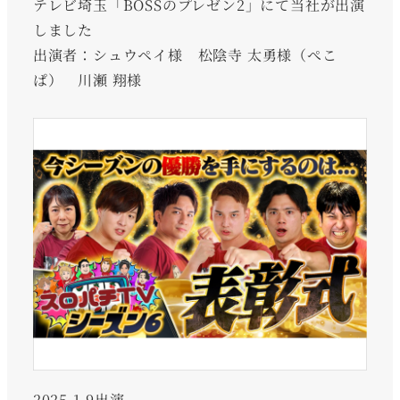
テレビ埼玉「BOSSのプレゼン2」にて当社が出演
しました
出演者：シュウペイ様 松陰寺 太勇様（ぺこ
ぱ） 川瀬 翔様
2025.1.9出演