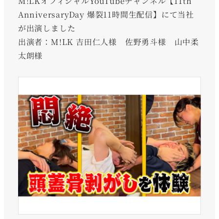
M!LKオフィシャルYouTubeチャンネル【11th
AnniversaryDay 爆裂11時間生配信】にて当社
が出演しました
出演者：M!LK 吉田仁人様 佐野勇斗様 山中柔
太朗様